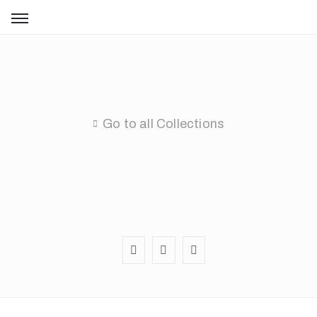
Domov
Umetniška
dela
Go to all Collections
Razstave
Kolekcije
Umetnica