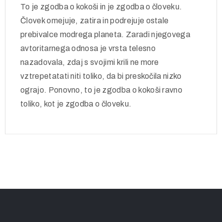
To je zgodba o kokoši in je zgodba o človeku.
Človek omejuje, zatira in podrejuje ostale
prebivalce modrega planeta. Zaradi njegovega
avtoritarnega odnosa je vrsta telesno
nazadovala, zdaj s svojimi krili ne more
vztrepetatati niti toliko, da bi preskočila nizko
ograjo. Ponovno, to je zgodba o kokoši ravno
toliko, kot je zgodba o človeku.