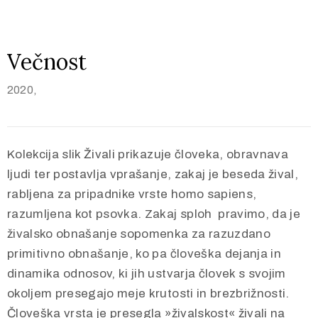
Večnost
2020,
Privacy
Policy
/
Kolekcija slik Živali prikazuje človeka, obravnava
Terms
ljudi ter postavlja vprašanje, zakaj je beseda žival,
of
rabljena za pripadnike vrste homo sapiens,
Use
razumljena kot psovka. Zakaj sploh pravimo, da je
živalsko obnašanje sopomenka za razuzdano
primitivno obnašanje, ko pa človeška dejanja in
dinamika odnosov, ki jih ustvarja človek s svojim
okoljem presegajo meje krutosti in brezbrižnosti.
Človeška vrsta je presegla »živalskost« živali na