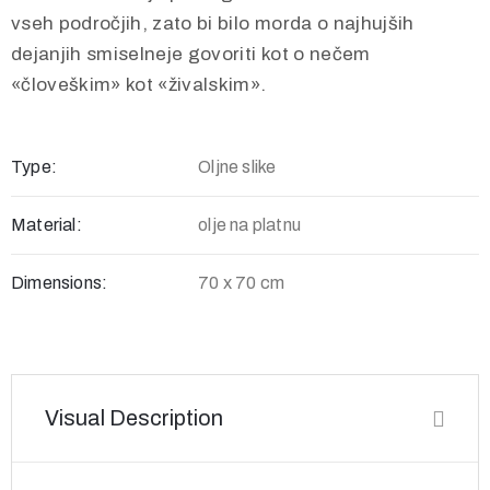
vseh področjih, zato bi bilo morda o najhujših
dejanjih smiselneje govoriti kot o nečem
«človeškim» kot «živalskim».
Type:
Oljne slike
Material:
olje na platnu
Dimensions:
70 x 70 cm
Visual Description