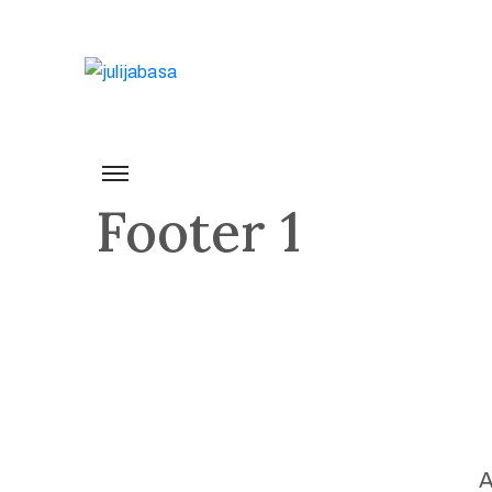
Domov
Umetniška
dela
Footer 1
Razstave
Kolekcije
Umetnica
A