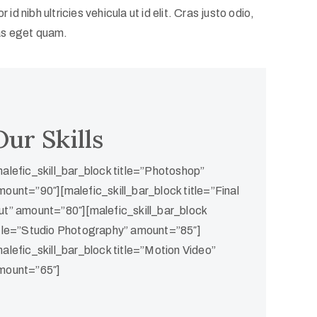
 id nibh ultricies vehicula ut id elit. Cras justo odio,
tas eget quam.
Our Skills
malefic_skill_bar_block title=”Photoshop”
mount=”90″][malefic_skill_bar_block title=”Final
ut” amount=”80″][malefic_skill_bar_block
itle=”Studio Photography” amount=”85″]
malefic_skill_bar_block title=”Motion Video”
mount=”65″]