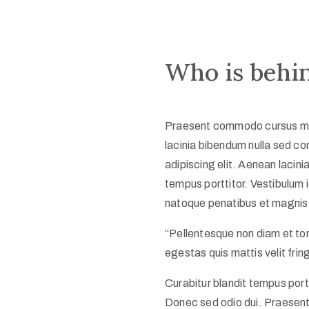
Who is behin
Praesent commodo cursus mag
lacinia bibendum nulla sed c
adipiscing elit. Aenean lacini
tempus porttitor. Vestibulum 
natoque penatibus et magnis d
“Pellentesque non diam et to
egestas quis mattis velit fring
Curabitur blandit tempus portti
Donec sed odio dui. Praesen