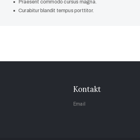
Praesent commodo cursus magna.
Curabitur blandit tempus porttitor.
Kontakt
Email