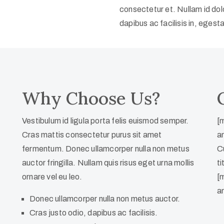
consectetur et. Nullam id dolor
dapibus ac facilisis in, eges
Why Choose Us?
Vestibulum id ligula porta felis euismod semper.
[
Cras mattis consectetur purus sit amet
a
fermentum. Donec ullamcorper nulla non metus
C
auctor fringilla. Nullam quis risus eget urna mollis
t
ornare vel eu leo.
[
a
Donec ullamcorper nulla non metus auctor.
Cras justo odio, dapibus ac facilisis.