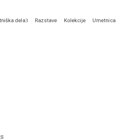
niška dela
Razstave
Kolekcije
Umetnica
gs