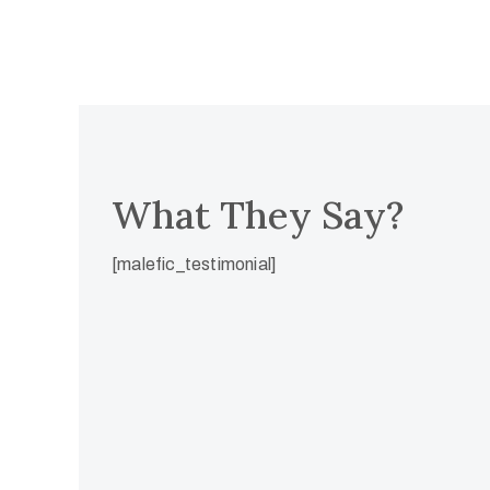
of
Use
What They Say?
[malefic_testimonial]