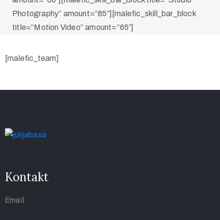
Photography” amount=”85″][malefic_skill_bar_block
title=”Motion Video” amount=”65″]
[malefic_team]
Kontakt
Email