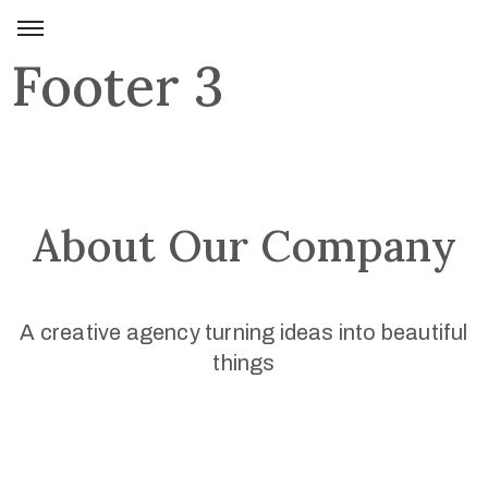
Footer 3
Domov
Umetniška
dela
Razstave
About Our Company
Kolekcije
Umetnica
A creative agency turning ideas into beautiful
things