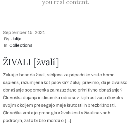
you real content.
September 15, 2021
By
Julija
In
Collections
ŽIVALI [žvalí]
Zakaj je beseda žival, rabljena za pripadnike vrste homo
sapiens, razumljena kot psovka? Zakaj pravimo, da je živalsko
obnašanje sopomenka za razuzdano primitivno obnašanje?
Človeška dejanja in dinamika odnosov, ki jih ustvarja človek s
svojim okoljem presegajo meje krutosti in brezbrižnosti.
Človeška vrsta je presegla »živalskost« živali na vseh
področjih, zato bi bilo morda o […]