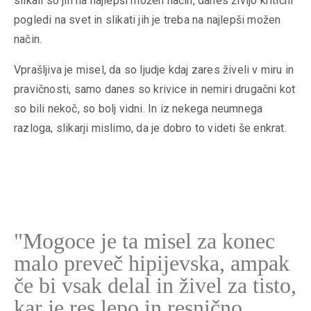
slikali so jih na najlepši možen način, danes živijo kritični
pogledi na svet in slikati jih je treba na najlepši možen
način.
Vprašljiva je misel, da so ljudje kdaj zares živeli v miru in
pravičnosti, samo danes so krivice in nemiri drugačni kot
so bili nekoč, so bolj vidni. In iz nekega neumnega
razloga, slikarji mislimo, da je dobro to videti še enkrat.
"Mogoce je ta misel za konec
malo preveč hipijevska, ampak
če bi vsak delal in živel za tisto,
kar je res lepo in resnično,