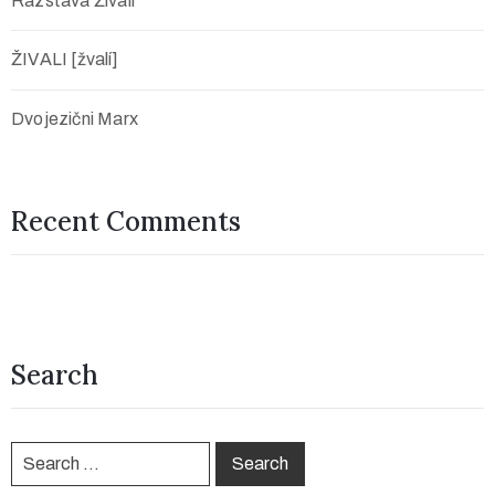
Razstava Živali
ŽIVALI [žvalí]
Dvojezični Marx
Recent Comments
Search