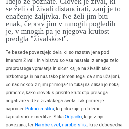
Idejo že poznate. Človek je žival, ki
se želi od živali distancirati, zanj je to
enačenje žaljivka. Ne želi jim biti
enak, čeprav jim v mnogih pogledih
je, v mnogih pa je njegova krutost
predgla "živalskost".
Te besede povezujejo dela, ki so razstavljena pod
imenom Živali. In v bistvu so vsa nastala iz enega zelo
preprostega vprašanja in sicer, kaj je na živalih tako
nizkotnega in na nas tako plemenitega, da smo užaljeni,
če nas nekdo z njimi primerja? In tukaj na slikah je nekaj
primerov, kako človek s prikrito krutostjo presega
negativne vidike živalskega sveta. Tak primer je
naprimer
Politična slika
, ki prikazuje probleme
kapitalistične ureditve. Slika
Odpadki
, ki je z njo
povezana, ter
Narobe svet, narobe slika
, ki je dobesedna