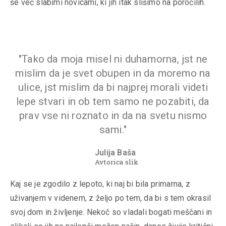
še več slabimi novicami, ki jih itak slišimo na poročilih.
"Tako da moja misel ni duhamorna, jst ne
mislim da je svet obupen in da moremo na
ulice, jst mislim da bi najprej morali videti
lepe stvari in ob tem samo ne pozabiti, da
prav vse ni roznato in da na svetu nismo
sami."
Julija Baša
Avtorica slik
Kaj se je zgodilo z lepoto, ki naj bi bila primarna, z
uživanjem v videnem, z željo po tem, da bi s tem okrasil
svoj dom in življenje. Nekoč so vladali bogati meščani in